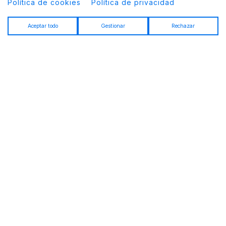
Política de cookies
Política de privacidad
Aceptar todo
Gestionar
Rechazar
▮▮
IBLUES
EL 'EFFORTLESS GLAM' ITALIANO
CON EL SELLO MAX MARA DE LA
MANO DE IBLUES
iBlues es la marca perfecta para la mujer que busca una elegancia
natural y desenfadada. Nacida en 1975 bajo el paraguas del
prestigioso Grupo Max Mara, esta firma italiana ha sabido crear un
lenguaje propio donde la feminidad se encuentra con el diseño
contemporáneo. Sus colecciones destacan por el uso audaz del