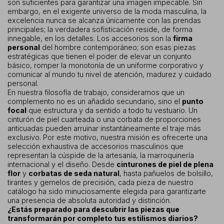
son suficientes para garantizar una imagen impecable. Sin
embargo, en el exigente universo de la moda masculina, la
excelencia nunca se alcanza únicamente con las prendas
principales; la verdadera sofisticación reside, de forma
innegable, en los detalles. Los accesorios son la
firma
personal
del hombre contemporáneo; son esas piezas
estratégicas que tienen el poder de elevar un conjunto
básico, romper la monotonía de un uniforme corporativo y
comunicar al mundo tu nivel de atención, madurez y cuidado
personal.
En nuestra filosofía de trabajo, consideramos que un
complemento no es un añadido secundario, sino el
punto
focal
que estructura y da sentido a todo tu vestuario. Un
cinturón de piel cuarteada o una corbata de proporciones
anticuadas pueden arruinar instantáneamente el traje más
exclusivo. Por este motivo, nuestra misión es ofrecerte una
selección exhaustiva de accesorios masculinos que
representan la cúspide de la artesanía, la marroquinería
internacional y el diseño. Desde
cinturones de piel de plena
flor
y
corbatas de seda natural
, hasta pañuelos de bolsillo,
tirantes y gemelos de precisión, cada pieza de nuestro
catálogo ha sido minuciosamente elegida para garantizarte
una presencia de absoluta autoridad y distinción.
¿Estás preparado para descubrir las piezas que
transformarán por completo tus estilismos diarios?