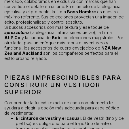
mercado, colaboramos en exclusiva con marcas que han
convertido el detalle en un arte. En el ámbito de la elegancia
ejecutiva y el protocolo, la firma
Boss Hombre
es nuestro
máximo referente. Sus colecciones proyectan una imagen de
éxito, profesionalidad y control absoluto.
Si buscas accesorios con más textura y ese toque de
sprezzatura
(la elegancia italiana sin esfuerzo), la firma
At.P.Co
y la audacia de
Bob
son elecciones magistrales. Por
otro lado, para un enfoque más robusto, aventurero y
funcional, los accesorios de cuero envejecido de
NZA New
Zealand Auckland
son los compañeros perfectos para el
estilo urbano relajado.
PIEZAS IMPRESCINDIBLES PARA
CONSTRUIR UN VESTIDOR
SUPERIOR
Comprender la función exacta de cada complemento te
ayudará a elegir la opción más adecuada para cada código
de vestimenta:
El cinturón de vestir y el casual:
El de vestir (fino y de
piel lisa) es obligatorio para el traje. Uno de ante o
trenzado es el salvavidas para combinar con