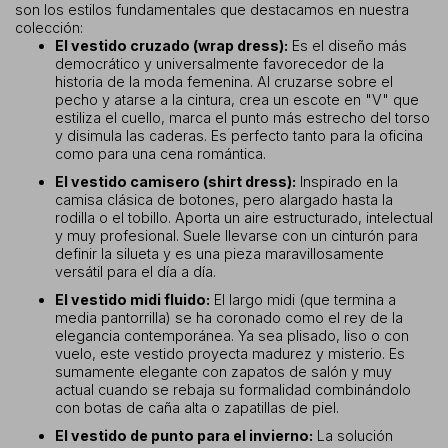
son los estilos fundamentales que destacamos en nuestra
colección:
El vestido cruzado (wrap dress):
Es el diseño más
democrático y universalmente favorecedor de la
historia de la moda femenina. Al cruzarse sobre el
pecho y atarse a la cintura, crea un escote en "V" que
estiliza el cuello, marca el punto más estrecho del torso
y disimula las caderas. Es perfecto tanto para la oficina
como para una cena romántica.
El vestido camisero (shirt dress):
Inspirado en la
camisa clásica de botones, pero alargado hasta la
rodilla o el tobillo. Aporta un aire estructurado, intelectual
y muy profesional. Suele llevarse con un cinturón para
definir la silueta y es una pieza maravillosamente
versátil para el día a día.
El vestido midi fluido:
El largo midi (que termina a
media pantorrilla) se ha coronado como el rey de la
elegancia contemporánea. Ya sea plisado, liso o con
vuelo, este vestido proyecta madurez y misterio. Es
sumamente elegante con zapatos de salón y muy
actual cuando se rebaja su formalidad combinándolo
con botas de caña alta o zapatillas de piel.
El vestido de punto para el invierno:
La solución