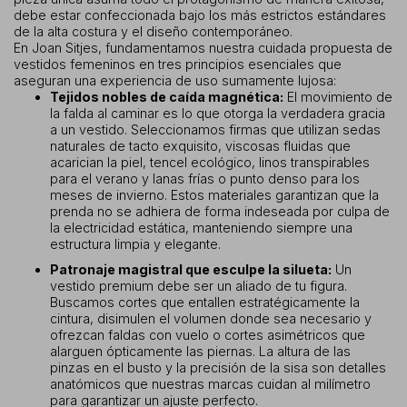
debe estar confeccionada bajo los más estrictos estándares
de la alta costura y el diseño contemporáneo.
En Joan Sitjes, fundamentamos nuestra cuidada propuesta de
vestidos femeninos en tres principios esenciales que
aseguran una experiencia de uso sumamente lujosa:
Tejidos nobles de caída magnética:
El movimiento de
la falda al caminar es lo que otorga la verdadera gracia
a un vestido. Seleccionamos firmas que utilizan sedas
naturales de tacto exquisito, viscosas fluidas que
acarician la piel, tencel ecológico, linos transpirables
para el verano y lanas frías o punto denso para los
meses de invierno. Estos materiales garantizan que la
prenda no se adhiera de forma indeseada por culpa de
la electricidad estática, manteniendo siempre una
estructura limpia y elegante.
Patronaje magistral que esculpe la silueta:
Un
vestido premium debe ser un aliado de tu figura.
Buscamos cortes que entallen estratégicamente la
cintura, disimulen el volumen donde sea necesario y
ofrezcan faldas con vuelo o cortes asimétricos que
alarguen ópticamente las piernas. La altura de las
pinzas en el busto y la precisión de la sisa son detalles
anatómicos que nuestras marcas cuidan al milímetro
para garantizar un ajuste perfecto.