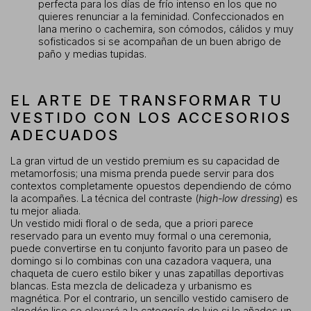
perfecta para los días de frío intenso en los que no
quieres renunciar a la feminidad. Confeccionados en
lana merino o cachemira, son cómodos, cálidos y muy
sofisticados si se acompañan de un buen abrigo de
paño y medias tupidas.
EL ARTE DE TRANSFORMAR TU
VESTIDO CON LOS ACCESORIOS
ADECUADOS
La gran virtud de un vestido premium es su capacidad de
metamorfosis; una misma prenda puede servir para dos
contextos completamente opuestos dependiendo de cómo
la acompañes. La técnica del contraste (
high-low dressing
) es
tu mejor aliada.
Un vestido midi floral o de seda, que a priori parece
reservado para un evento muy formal o una ceremonia,
puede convertirse en tu conjunto favorito para un paseo de
domingo si lo combinas con una cazadora vaquera, una
chaqueta de cuero estilo biker y unas zapatillas deportivas
blancas. Esta mezcla de delicadeza y urbanismo es
magnética. Por el contrario, un sencillo vestido camisero de
algodón liso se elevará a la categoría de lujo si le añades un