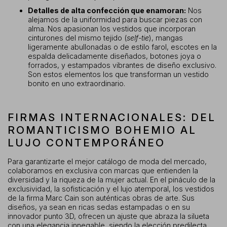
Detalles de alta confección que enamoran:
Nos
alejamos de la uniformidad para buscar piezas con
alma. Nos apasionan los vestidos que incorporan
cinturones del mismo tejido (
self-tie
), mangas
ligeramente abullonadas o de estilo farol, escotes en la
espalda delicadamente diseñados, botones joya o
forrados, y estampados vibrantes de diseño exclusivo.
Son estos elementos los que transforman un vestido
bonito en uno extraordinario.
FIRMAS INTERNACIONALES: DEL
ROMANTICISMO BOHEMIO AL
LUJO CONTEMPORÁNEO
Para garantizarte el mejor catálogo de moda del mercado,
colaboramos en exclusiva con marcas que entienden la
diversidad y la riqueza de la mujer actual. En el pináculo de la
exclusividad, la sofisticación y el lujo atemporal, los vestidos
de la firma Marc Cain son auténticas obras de arte. Sus
diseños, ya sean en ricas sedas estampadas o en su
innovador punto 3D, ofrecen un ajuste que abraza la silueta
con una elegancia innegable, siendo la elección predilecta