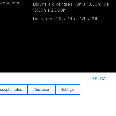
ranollers
Dilluns a divendres: 10h a 13.30h i de
16:30h a 20:30h.
Dissabtes: 10h a 14h – 17h a 21h.
 de privacitat
Política de cookies
Termes i condicions
|
|
ES
CA
cceptar totes
Gestionar
Rebutjar
ea - NextGenerationEU. Tot i això, els punts de vista i les
ón únicament els de l'autor o autors i no reflecteixen
nió Europea o la Comissió Europea. Ni la Unió Europea ni la
den ser considerades responsables de les mateixes.