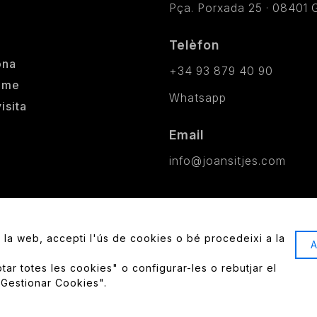
Pça. Porxada 25 · 08401 G
Telèfon
ona
+34 93 879 40 90
ome
Whatsapp
isita
Email
info@joansitjes.com
Avís legal
Política
|
r la web, accepti l'ús de cookies o bé procedeixi a la
A
Finançat per la Unió Europ
ar totes les cookies" o configurar-les o rebutjar el
opinions expressades s
"Gestionar Cookies".
necessàriament els de la U
Comissió Europea po