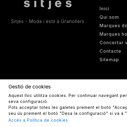
Inici
Qui som
Sitjes - Moda i estil a Granollers
Marques d
Marques h
Concertar v
Contacte
Sitemap
© 2026 Iridian Web Engine
Gestió de cookies
Aquest lloc utilitza cookies. Per continuar navegant pe
seva configuració.
Pots acceptar totes les galetes prement el botó "Accept
seu ús prement el botó "Desa la configuració" si va a 
Accés a Política de cookies.