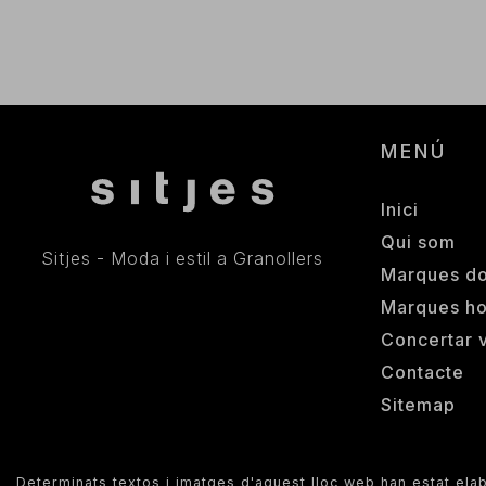
MENÚ
Inici
Qui som
Sitjes - Moda i estil a Granollers
Marques d
Marques h
Concertar v
Contacte
Sitemap
Determinats textos i imatges d'aquest lloc web han estat elabo