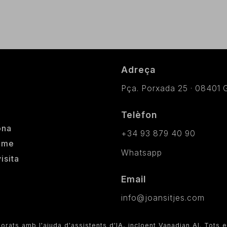
Adreça
Pça. Porxada 25 · 08401 G
Telèfon
ona
+34 93 879 40 90
ome
Whatsapp
isita
Email
info@joansitjes.com
rats amb l'ajuda d'assistents d'IA, incloent Vanadian AI. Tots e