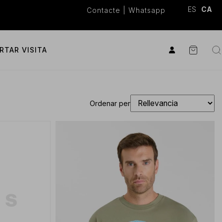
ES
CA
Contacte
|
Whatsapp
RTAR VISITA
Ordenar per