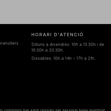
HORARI D'ATENCIÓ
ranollers
Dilluns a divendres: 10h a 13.30h i de
16:30h a 20:30h.
Dissabtes: 10h a 14h – 17h a 21h.
ls continguts han estat revisats per personal humà qualificat.